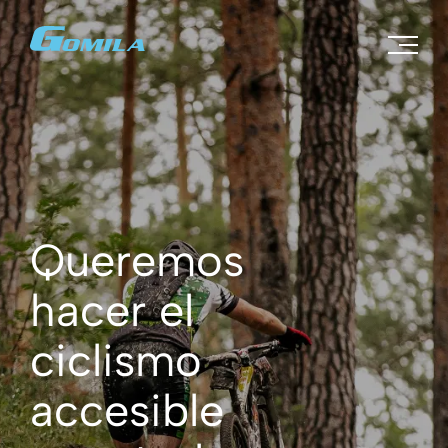
Próximamente
Queremos
hacer el
ciclismo
accesible