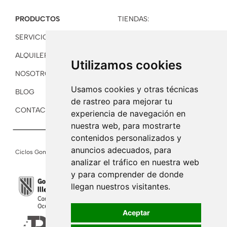
PRODUCTOS
TIENDAS:
SERVICIOS
PALMA
ALQUILER
FELANITX
Utilizamos cookies
NOSOTROS
BINISSALEM
Usamos cookies y otras técnicas
BLOG
de rastreo para mejorar tu
CONTACTO
experiencia de navegación en
nuestra web, para mostrarte
contenidos personalizados y
anuncios adecuados, para
Ciclos Gomila
2026
©
Cookies
Accesibilidad
Sitemap
analizar el tráfico en nuestra web
y para comprender de donde
llegan nuestros visitantes.
Aceptar